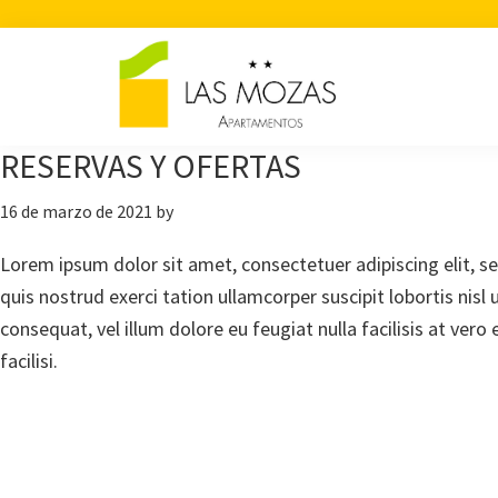
Saltar
Saltar
Saltar
a
al
a
la
contenido
la
navegación
principal
barra
principal
lateral
RESERVAS Y OFERTAS
principal
16 de marzo de 2021
by
Lorem ipsum dolor sit amet, consectetuer adipiscing elit, 
quis nostrud exerci tation ullamcorper suscipit lobortis nisl
consequat, vel illum dolore eu feugiat nulla facilisis at ver
facilisi.