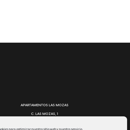
lateral
principal
APARTAMENTOS LAS MOZAS
C. LAS MOZAS, 1
38870 VALLE GRAN REY - ISLAS CANARIAS – ESPAÑA
okies para optimizar nuestro sitio web y nuestro servicio.