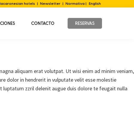
acaronesian hotels
|
Newsletter
|
Normativa |
English
ACIONES
CONTACTO
RESERVAS
magna aliquam erat volutpat. Ut wisi enim ad minim veniam,
e dolor in hendrerit in vulputate velit esse molestie
t luptatum zzril delenit augue duis dolore te feugait nulla
Barra