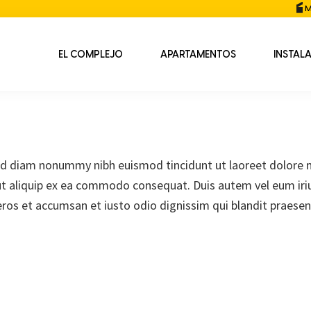
M
EL COMPLEJO
APARTAMENTOS
INSTAL
sed diam nonummy nibh euismod tincidunt ut laoreet dolore 
 ut aliquip ex ea commodo consequat. Duis autem vel eum iriur
o eros et accumsan et iusto odio dignissim qui blandit praesen