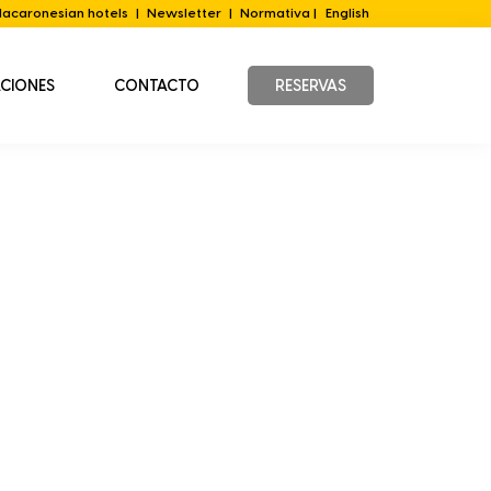
acaronesian hotels
|
Newsletter
|
Normativa |
English
ACIONES
CONTACTO
RESERVAS
Barra
lateral
principal