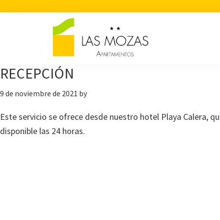
Saltar
Saltar
Saltar
a
al
a
la
contenido
la
navegación
principal
barra
principal
lateral
RECEPCIÓN
principal
9 de noviembre de 2021
by
Este servicio se ofrece desde nuestro hotel Playa Calera, q
disponible las 24 horas.