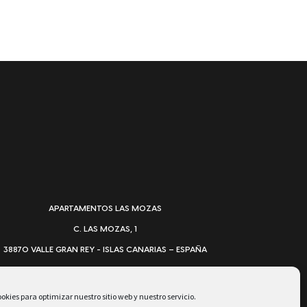
APARTAMENTOS LAS MOZAS
C. LAS MOZAS, 1
38870 VALLE GRAN REY - ISLAS CANARIAS – ESPAÑA
TEL. +34 922 80 57 79
INFO@LAS-MOZAS.ES
okies para optimizar nuestro sitio web y nuestro servicio.