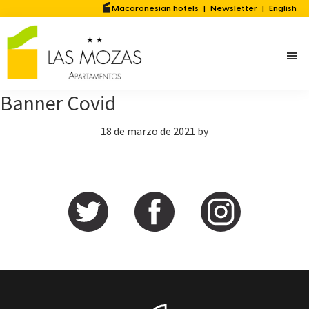
Saltar
Saltar
Macaronesian hotels
|
Newsletter
|
English
al
a
contenido
la
principal
barra
lateral
Banner Covid
principal
18 de marzo de 2021
by
Barra
lateral
principal