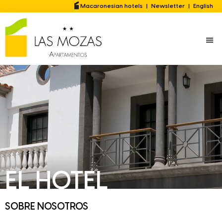
Saltar
Saltar
Macaronesian hotels
|
Newsletter
|
English
al
a
contenido
la
principal
barra
lateral
principal
EL HOTEL
SOBRE NOSOTROS