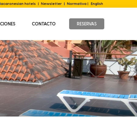
acaronesian hotels
|
Newsletter
|
Normativa |
English
ACIONES
CONTACTO
RESERVAS