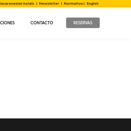
acaronesian hotels
|
Newsletter
|
Normativa |
English
ACIONES
CONTACTO
RESERVAS
Barra
lateral
principal