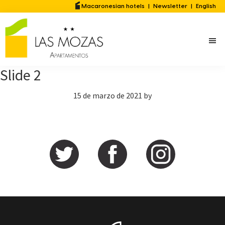
Saltar
Saltar
Macaronesian hotels
|
Newsletter
|
English
al
a
contenido
la
principal
barra
lateral
Slide 2
principal
15 de marzo de 2021
by
Barra
lateral
principal